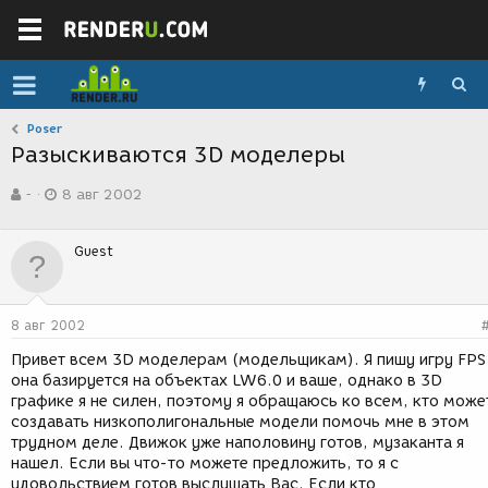
Poser
Разыскиваются 3D моделеры
А
Д
-
8 авг 2002
в
а
т
т
о
а
Guest
р
с
т
о
е
з
м
д
8 авг 2002
ы
а
н
Привет всем 3D моделерам (модельщикам). Я пишу игру FPS
и
она базируется на объектах LW6.0 и ваше, однако в 3D
я
графике я не силен, поэтому я обращаюсь ко всем, кто може
создавать низкополигональные модели помочь мне в этом
трудном деле. Движок уже наполовину готов, музаканта я
нашел. Если вы что-то можете предложить, то я с
удовольствием готов выслушать Вас. Если кто