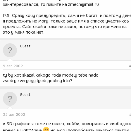
заинтересовался, то пишите на zmech@mail.ru
P.S. Сразу хочу предупредить, сам я не богат, и поэтому ден
я предложить не могу, только ваше имя в списке участников
проекта. Сайт свой я тоже не завел, потому что времени на
это у меня пока нет.
Guest
9 авг 2002
ty by xot skazal kakogo roda modely tebe nado
zvedry zveryugy lyudi gobliny kto?
Guest
25 авг 2002
в 3D графике я тоже не силен, хобби, ковыряюсь в свободно
время в LightWave
но могу попробовать заняться сайтом,