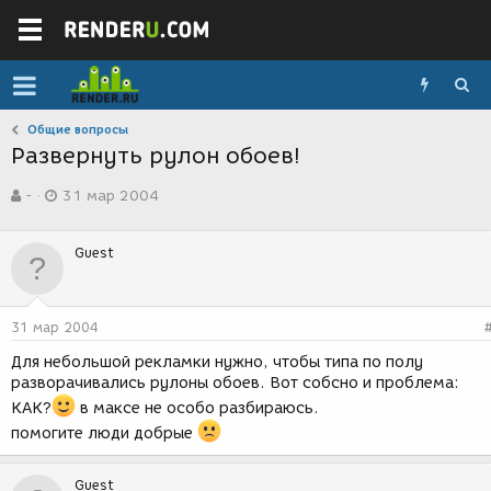
Общие вопросы
Развернуть рулон обоев!
А
Д
-
31 мар 2004
в
а
т
т
о
а
Guest
р
с
т
о
е
з
м
д
31 мар 2004
ы
а
н
Для небольшой рекламки нужно, чтобы типа по полу
и
разворачивались рулоны обоев. Вот собсно и проблема:
я
КАК?
в максе не особо разбираюсь.
помогите люди добрые
Guest