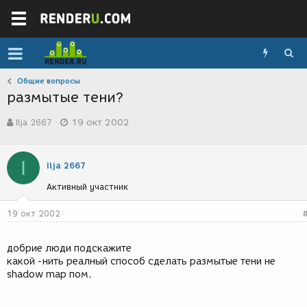
Общие вопросы
размытые тени?
А
Д
Ilja 2667
19 окт 2002
в
а
т
т
о
а
I
р
с
Ilja 2667
т
о
Активный участник
е
з
м
д
ы
а
19 окт 2002
н
и
добрие люди подскажите
я
какой -нить реалный способ сделать размытые тени не
shadow map пом,