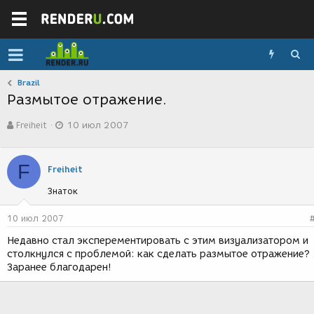
Brazil
Размытое отражение.
А
Д
Freiheit
10 июл 2007
в
а
т
т
о
а
F
р
с
Freiheit
т
о
Знаток
е
з
м
д
ы
а
10 июл 2007
н
Недавно стал эксперементировать с этим визуализатором и
и
столкнулся с проблемой: как сделать размытое отражение?
я
Заранее благодарен!