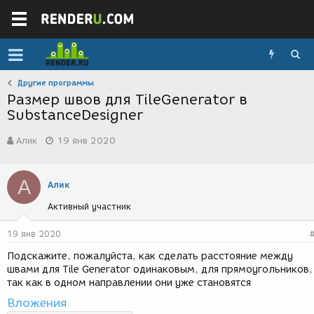
Другие программы
Размер швов для TileGenerator в
SubstanceDesigner
А
Д
Алик
19 янв 2020
в
а
т
т
о
а
А
р
с
Алик
т
о
Активный участник
е
з
м
д
ы
а
19 янв 2020
н
Подскажите, пожалуйста, как сделать расстояние между
и
швами для Tile Generator одинаковым, для прямоугольников,
я
так как в одном направлении они уже становятся
Вложения