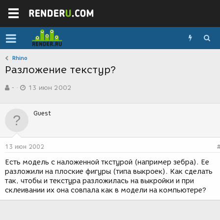
Rhino
Разложение текстур?
А
Д
-
13 июн 2002
в
а
т
т
о
а
Guest
р
с
т
о
е
з
м
д
13 июн 2002
ы
а
н
Есть модель с наложенной ткстурой (например зебра). Ее
и
разложили на плоские фигуры (типа выкроек). Как сделать
я
так, чтобы и текстура разложилась на выкройки и при
склеивании их она совпала как в модели на компьютере?