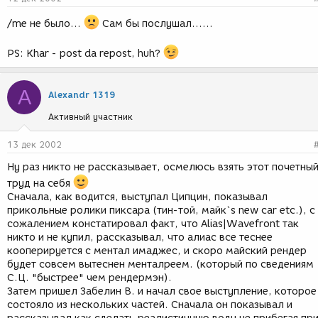
/me не было...
Сам бы послушал......
PS: Khar - post da repost, huh?
A
Alexandr 1319
Активный участник
13 дек 2002
Ну раз никто не рассказывает, осмелюсь взять этот почетны
труд на себя
Сначала, как водится, выступал Ципцин, показывал
прикольные ролики пиксара (тин-той, майк`s new car etc.), с
сожалением констатировал факт, что Alias|Wavefront так
никто и не купил, рассказывал, что алиас все теснее
кооперируется с ментал имаджес, и скоро майский рендер
будет совсем вытеснен менталреем. (который по сведениям
С.Ц. "быстрее" чем рендермэн).
Затем пришел Забелин В. и начал свое выступление, которое
состояло из нескольких частей. Сначала он показывал и