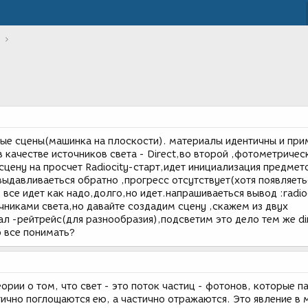
ные сцены(машинка на плоскости). материалы идентичны и при
в качестве источников света - Direct,во второй ,фотометричес
цену на просчет Radiocity-старт,идет инициализация предмет
 выдавливаеться обратно ,прогресс отсутствует(хотя появляеть
е все идет как надо,долго,но идет.напрашиваеться вывод :radio
чниками света,но давайте создадим сцену ,скажем из двух
л -рейтрейс(для разнообразия),подсветим это дело тем же dir
о все понимать?
ории о том, что свет - это поток частиц - фотонов, которые п
тично поглощаются ею, а частично отражаются. Это явление в 