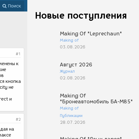
Поиск
Новые поступления
Making Of "Leprechaun"
Making of
03.08.2026
#1
менены к
Август 2026
кие
Журнал
ов
02.08.2026
ся кнопка
city не
Making Of
ect и
"Бронеавтомобиль БА-М85"
Making of
Публикации
#2
28.07.2026
адая на
максе