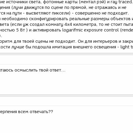
 источники света, фотонные карты (ментал рэй) и ray traced
ния (лучи движутся по сцене по прямой, не отражаясь и не
ся на пути - высветляют пиксели) - совершенно не подходит.
и необходимо сконфигурировать реальные размеры объектов 
вета (если уж создал комнату 4х4 километра, то не стоит пыта
стью 5 Вт ) и активировать logarifmic exposure control (rende
).
горитм для твоей сцены не подходит. Он для интерьеров и зак
ости лучше бы подошла имитация внешнего освещения - light t
таюсь осмыслить твой ответ...
 терпения всем отвечать??