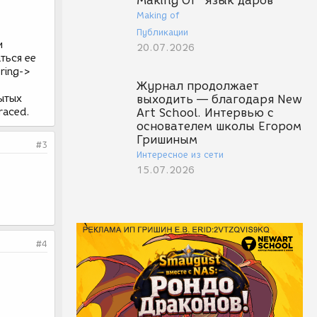
Making Of "Язык даров"
.
Making of
Публикации
и
20.07.2026
ться ее
ring->
Журнал продолжает
рытых
выходить — благодаря New
raced.
Art School. Интервью с
основателем школы Егором
Гришиным
#3
Интересное из сети
15.07.2026
#4