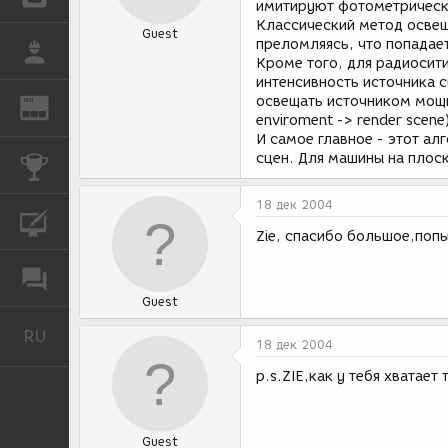
имитируют фотометрические
Классический метод освеще
Guest
преломляясь, что попадает
РАБОТА
Кроме того, для радиосит
интенсивность источника с
освещать источником мощно
REN
ЖУРНАЛ
enviroment -> render scene
И самое главное - этот ал
сцен. Для машины на плоск
КОНКУРСЫ
18 дек 2004
КУРСЫ
Zie, спасибо большое,попы
ФОРУМ
Guest
RU
Русский
18 дек 2004
p.s.ZIE,как у тебя хватает
Guest