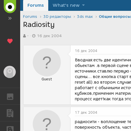
Forums
What's new
Forums
3D редакторы
3ds max
Общие вопросы
Radiosity
А
Д
-
16 дек 2004
в
а
т
т
о
а
16 дек 2004
р
с
т
о
Вводная:есть две идентич
е
з
обьектам .в первой сцене 
м
д
источники.ставлю первую с
Гость
ы
а
сцены... все.кнопка старт
Guest
н
reset all).во втором случа
и
работает с обычными исто
я
кубиков,применим материа
ГАЛЕРЕЯ
процесс идет!как тогда эт
ПУБЛИКАЦИИ
17 дек 2004
радиосити - воплощение те
поверхность объекта, час
БЛОГИ