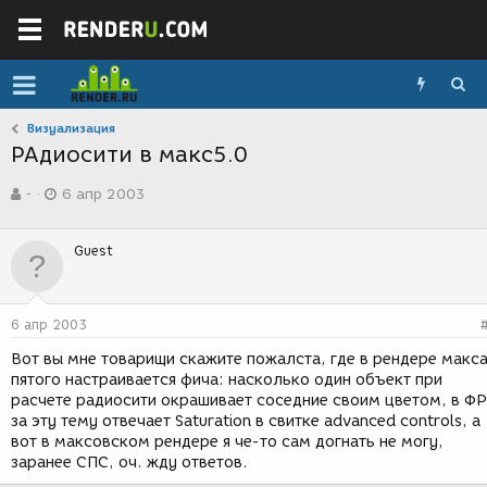
Визуализация
РАдиосити в макс5.0
А
Д
-
6 апр 2003
в
а
т
т
о
а
Guest
р
с
т
о
е
з
м
д
6 апр 2003
ы
а
н
Вот вы мне товарищи скажите пожалста, где в рендере макс
и
пятого настраивается фича: насколько один объект при
я
расчете радиосити окрашивает соседние своим цветом, в ФР
за эту тему отвечает Saturation в свитке advanced controls, а
вот в максовском рендере я че-то сам догнать не могу,
заранее СПС, оч. жду ответов.