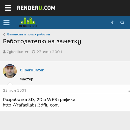
Вакансии и поиск работы
Работодателю на заметку
А
Д
CyberHunter
23 июл 2001
в
а
т
т
о
а
р
с
CyberHunter
т
о
Мастер
е
з
м
д
ы
а
23 июл 2001
н
Разработка 3D, 2D и WEB графики.
и
http://rafaellabs.3dfly.com
я