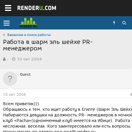
Вакансии и поиск работы
Работа в шарм эль шейхе PR-
менеджером
А
Д
-
10 окт 2004
в
а
т
т
о
а
Guest
р
с
т
о
е
з
м
д
10 окт 2004
ы
а
н
Всем приветик)))
и
Обращаюсь к тем, кто ищет работу в Египте (Шарм Эль Шейх)
я
Набираются девушки на должность PR- менеджеров в ночно
клуб «Pacha»(одноименный клуб имеется на Ибице). Работа
несложная, веселая. Кого заинтересовало или есть вопросы,
прошу писать по адресу noa-noa@yandex.ru