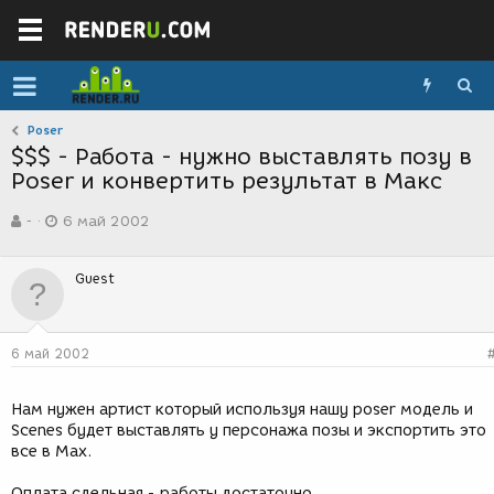
Poser
$$$ - Работа - нужно выставлять позу в
Poser и конвертить результат в Макс
А
Д
-
6 май 2002
в
а
т
т
о
а
Guest
р
с
т
о
е
з
м
д
6 май 2002
ы
а
н
и
Нам нужен артист который используя нашу poser модель и
я
Scenes будет выставлять у персонажа позы и экспортить это
все в Max.
Оплата сдельная - работы достаточно.