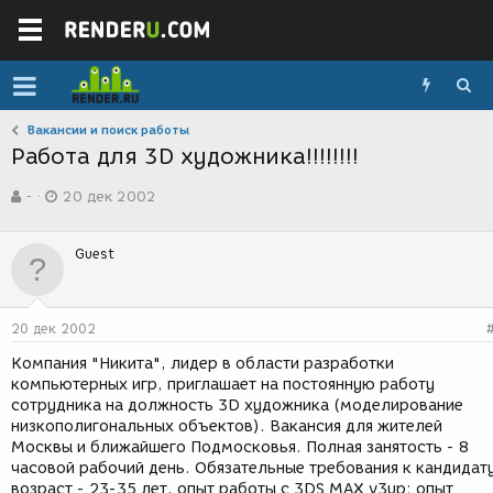
Вакансии и поиск работы
Работа для 3D художника!!!!!!!!
А
Д
-
20 дек 2002
в
а
т
т
о
а
Guest
р
с
т
о
е
з
м
д
20 дек 2002
ы
а
н
Компания "Никита", лидер в области разработки
и
компьютерных игр, приглашает на постоянную работу
я
сотрудника на должность 3D художника (моделирование
низкополигональных объектов). Вакансия для жителей
Москвы и ближайшего Подмосковья. Полная занятость - 8
часовой рабочий день. Обязательные требования к кандидат
возраст - 23-35 лет, опыт работы с 3DS MAX v3up; опыт