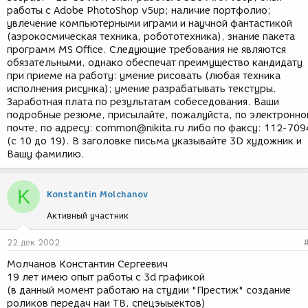
работы с Adobe PhotoShop v5up; наличие портфолио;
увлечение компьютерными играми и научной фантастикой
(аэрокосмическая техника, робототехника), знание пакета
программ MS Office. Следующие требования не являются
обязательными, однако обеспечат преимущество кандидату
при приеме на работу: умение рисовать (любая техника
исполнения рисунка); умение разрабатывать текстуры.
Заработная плата по результатам собеседования. Ваши
подробные резюме, присылайте, пожалуйста, по электронно
почте, по адресу: common@nikita.ru либо по факсу: 112-709
(с 10 до 19). В заголовке письма указывайте 3D художник и
Вашу фамилию.
K
Konstantin Molchanov
Активный участник
22 дек 2002
Молчанов Константин Сергеевич
19 лет имею опыт работы с 3d графикой
(в данный момент работаю на студии "Престиж" создание
роликов передач наи ТВ, спецэыыектов)