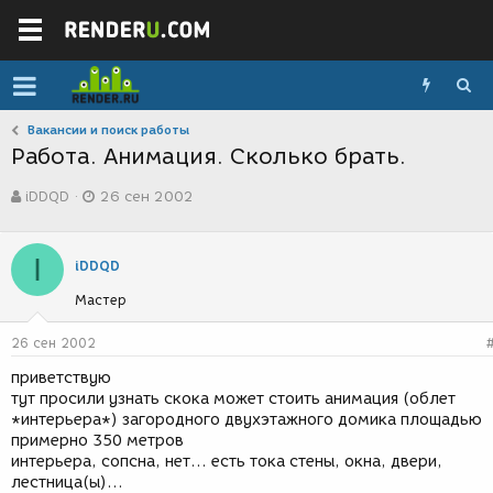
Вакансии и поиск работы
Работа. Анимация. Сколько брать.
А
Д
iDDQD
26 сен 2002
в
а
т
т
о
а
I
р
с
iDDQD
т
о
Мастер
е
з
м
д
ы
а
26 сен 2002
н
приветствую
и
тут просили узнать скока может стоить анимация (облет
я
*интерьера*) загородного двухэтажного домика площадью
примерно 350 метров
интерьера, сопсна, нет... есть тока стены, окна, двери,
лестница(ы)...