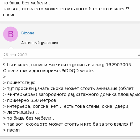
то бишь без мебели...
так вот, скока это может стоить и кто ба за это взялся !?
пасип
B
Bizone
Активный участник
26 сен 2002
Я бы взялся, напиши мне или стукнись в аську 162903005
О цене там и договоримся!!iDDQD wrote:
>
> приветствую
> тут просили узнать скока может стоить анимация (облет
> *интерьера*) загородного двухэтажного домика площадь
> примерно 350 метров
> интерьера, сопсна, нет... есть тока стены, окна, двери,
> лестница(ы)...
> то бишь без мебели...
> так вот, скока это может стоить и кто ба за это взялся !?
> пасип