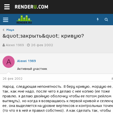
Maya
&quot;закрыть&quot; кривую?
А
Д
Alexei 1969
26 фев 2002
в
а
т
т
о
а
A
р
с
Alexei 1969
т
о
Активный участник
е
з
м
д
ы
а
26 фев 2002
н
Народ, следующая непонятность. Я беру кривую, мордую ее,
и
так, как мне надо, после чего я делаю с нее копию (ее тоже
я
правлю, я делаю двойную оболочку чтобы ее потом рейлом
вытянуть), но когда я возвращаюсь к первой кривой и селекч
ее, она выделяется на уровне вертексов и контрольных точе
(то что я в ней и правил собстнно). А как сделать так, чтобы