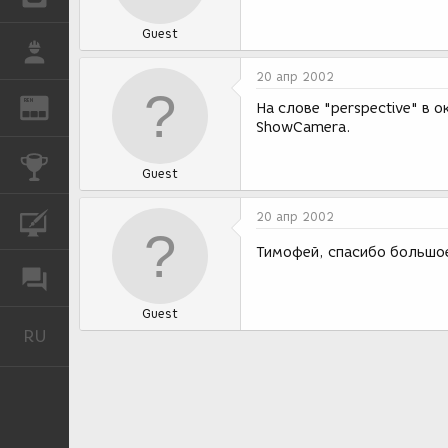
Guest
РАБОТА
20 апр 2002
REN
ЖУРНАЛ
На слове "perspective" в 
ShowCamera.
КОНКУРСЫ
Guest
20 апр 2002
КУРСЫ
Тимофей, спасибо большое!
ФОРУМ
Guest
RU
Русский