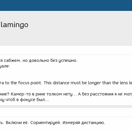
Flamingo
я сабжем, но довольно без успешно.
уале:
 to the focus point. This distance must be longer than the lens l
ние? Камер-то в рине толком нету... А без расстояния я не мог
чу чтоб в фокусе был...
ть. Включи её. Сориентируей. Измеряй дистанцию.