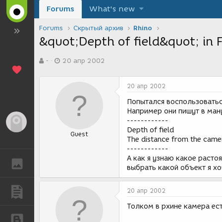
Forums
What's new
Forums
Скрытый архив
Rhino
&quot;Depth of field&quot; in 
А
Д
-
20 апр 2002
в
а
т
т
о
а
20 апр 2002
р
с
т
о
Попытался воспользоватьс
е
з
Например они пишут в ман
м
д
------------
Гость
ы
а
Depth of field
Guest
н
The distance from the camera
и
------------
я
А как я узнаю какое растоя
ГАЛЕРЕЯ
выбрать какой объект я хо
ПУБЛИКАЦИИ
20 апр 2002
Толком в рхине камера ес
БЛОГИ