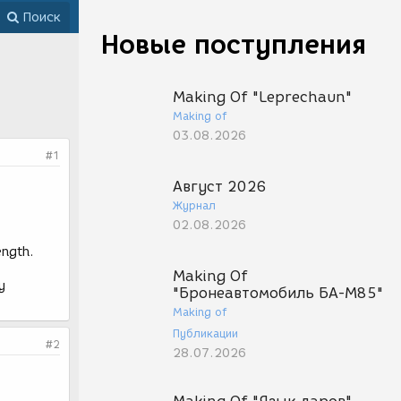
Поиск
Новые поступления
Making Of "Leprechaun"
Making of
03.08.2026
#1
Август 2026
Журнал
02.08.2026
ength.
Making Of
у
"Бронеавтомобиль БА-М85"
Making of
Публикации
#2
28.07.2026