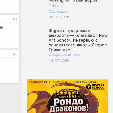
Making Of "Язык даров"
Making of
Публикации
20.07.2026
#3
шь
Журнал продолжает
выходить — благодаря New
Art School. Интервью с
основателем школы Егором
Гришиным
#4
Интересное из сети
15.07.2026