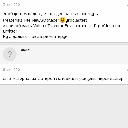
3 авг 2001
вообще там надо сделать две разных текстуры
(Materials:File:New3Dshader
yroclaster)
и присобачить VolumeTracer к Environment а PyroCluster к
Emitter.
Ну а дальше - экспериментируй
Guest
6 авг 2001
он в материалах...открой материалы увидишь пирокластер