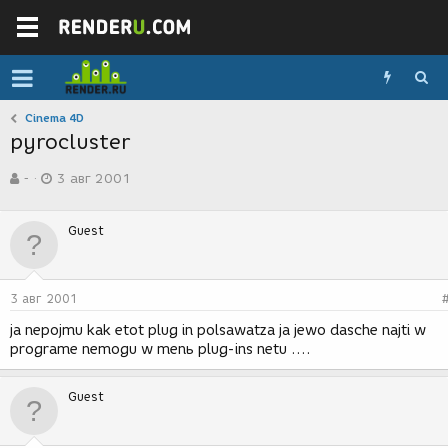
Cinema 4D
pyrocluster
А
Д
-
3 авг 2001
в
а
т
т
о
а
Guest
р
с
т
о
е
з
м
д
3 авг 2001
ы
а
н
ja nepojmu kak etot plug in polsawatza ja jewo dasche najti w
и
programe nemogu w menь plug-ins netu ....
я
Guest