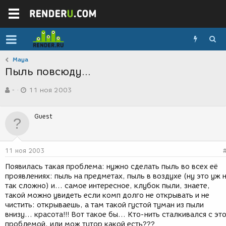
Maya
Пыль повсюду...
А
Д
-
11 ноя 2003
в
а
т
т
о
а
Guest
р
с
т
о
е
з
м
д
11 ноя 2003
ы
а
н
Появилась такая проблема: нужно сделать пыль во всех её
и
проявлениях: пыль на предметах, пыль в воздухе (ну это уж 
я
так сложно) и... самое интересное, клубок пыли, знаете,
такой можно увидеть если комп долго не открывать и не
чистить: открываешь, а там такой густой туман из пыли
внизу... красота!!! Вот такое бы... Кто-нить сталкивался с эт
проблемой, или мож тутор какой есть???