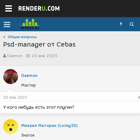
Общие вопросы
Psd-manager от Сebas
А
Д
Daemon
20 янв 2003
в
а
т
т
о
а
р
с
Daemon
т
о
Мастер
е
з
м
д
ы
а
20 янв 2003
н
У кого нибудь есть этот плугин?
и
я
Михаил Маторин (Lucky3D)
Знаток