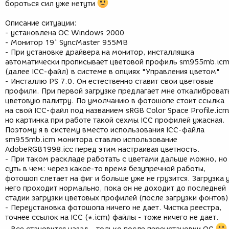
бороться сил уже нетути
Описание ситуации:
- установлена ОС Windows 2000
- Монитор 19` SyncMaster 955MB
- При установке драйвера на монитор, инсталляшка
автоматически прописывает цветовой профиль sm955mb.ic
(далее ICC-файл) в системе в опциях "Управления цветом"
- Инсталлю PS 7.0. Он естественно ставит свои цветовые
профили. При первой загрузке предлагает мне откалиброват
цветовую палитру. По умолчанию в фотошопе стоит ссылка
на свой ICC-файл под названием sRGB Color Space Profile.icm
но картинка при работе такой сехмы ICC профилей ужасная.
Поэтому я в систему вместо использования ICC-файла
sm955mb.icm монитора ставлю использование
AdobeRGB1998.icc перед этим настраивая цветность.
- При таком раскладе работать с цветами дальше можно, но
суть в чем: через какое-то время безупречной работы,
фотошоп слетает на фиг и больше уже не грузится. Загрузка 
него проходит нормально, пока он не доходит до последней
стадии загрузки цветовых профилей (после загрузки фонтов)
- Переустановка фотошопа ничего не дает. Чистка реестра,
точнее ссылок на ICC (*.icm) файлы - тоже ничего не дает.