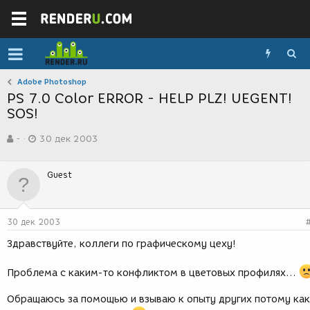
Adobe Photoshop
PS 7.0 Color ERROR - HELP PLZ! UEGENT!
SOS!
А
Д
-
30 дек 2003
в
а
т
т
о
а
Guest
р
с
т
о
е
з
м
д
30 дек 2003
ы
а
н
Здравствуйте, коллеги по графическому цеху!
и
я
Проблема с каким-то конфликтом в цветовых профилях...
Обращаюсь за помощью и взываю к опыту других потому как