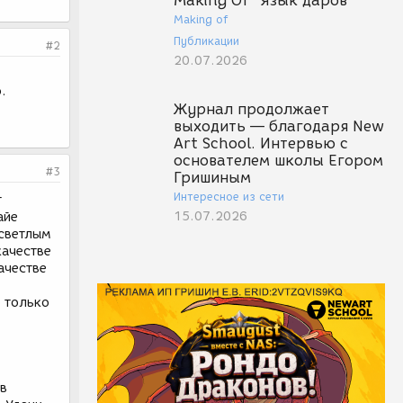
Making Of "Язык даров"
Making of
Публикации
#2
20.07.2026
.
Журнал продолжает
выходить — благодаря New
Art School. Интервью с
основателем школы Егором
#3
Гришиным
Интересное из сети
т
15.07.2026
айе
 светлым
качестве
ачестве
ю только
ов