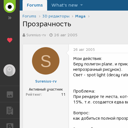
Forums
What's new
Forums
3D редакторы
Maya
Прозрачность
А
Д
Surenius-rv
26 авг 2005
в
а
т
т
о
а
26 авг 2005
р
с
S
т
о
Мои действия:
е
з
Беру полигон plane, и при
м
д
непрозрачный рисунок).
Гость
ы
а
Свет - spot light (decay ra
н
Surenius-rv
и
я
Активный участник
Проблема:
ГАЛЕРЕЯ
Рейтинг
11
При рендере те места, ко
15%, т.е. создается едва 
ПУБЛИКАЦИИ
Вопрос:
как добиться полной проз
БЛОГИ