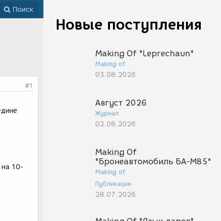
Поиск
Новые поступления
Making Of "Leprechaun"
Making of
03.08.2026
#1
Август 2026
едине
Журнал
02.08.2026
Making Of
"Бронеавтомобиль БА-М85"
 на 10-
Making of
Публикации
28.07.2026