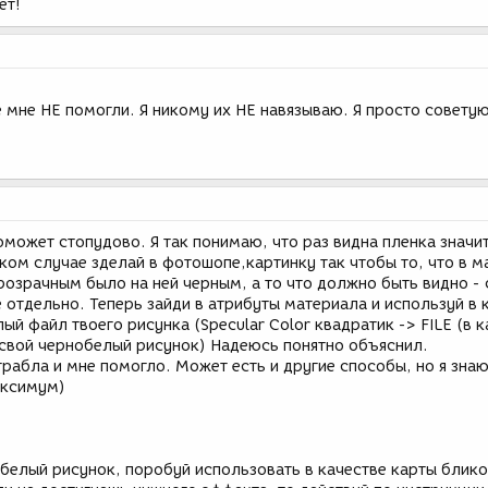
ет!
 мне НЕ помогли. Я никому их НЕ навязываю. Я просто советую
оможет стопудово. Я так понимаю, что раз видна пленка значи
ом случае зделай в фотошопе,картинку так чтобы то, что в м
озрачным было на ней черным, а то что должно быть видно -
 отдельно. Теперь зайди в атрибуты материала и используй в 
ый файл твоего рисунка (Specular Color квадратик -> FILE (в к
 свой чернобелый рисунок) Надеюсь понятно объяснил.
 трабла и мне помогло. Может есть и другие способы, но я зна
аксимум)
белый рисунок, поробуй использовать в качестве карты блик