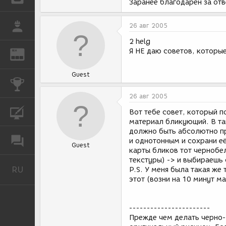
Заранее благодарен за отв
РАБОТА
26 авг 2005
2 helg
Я НЕ даю советов, которые
REN
ЖУРНАЛ
Guest
КОНКУРСЫ
26 авг 2005
КУРСЫ
Вот тебе совет, который п
материал бликующий. В так
должно быть абсолютно пр
ФОРУМ
и однотонным и сохрани её
Guest
карты бликов тот чернобел
текстуры) -> и выбираешь
RU
Русский
P.S. У меня была такая же
этот (возни на 10 минут м
-----------------------
Прежде чем делать черно-