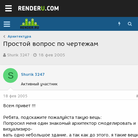
Архитектура
Простой вопрос по чертежам
А
Д
Shurik 3247
18 фев 2005
в
а
т
т
о
а
S
р
с
Shurik 3247
т
о
Активный участник
е
з
м
д
ы
а
18 фев 2005
н
Всем привет !!!
и
я
Ребята, подскажите пожалуйста такую вещь:
Попросил меня один знакомый архитектор смоделировать и
визуализиро-
вать одно небольшое здание, а так как до этого, я такие вещ