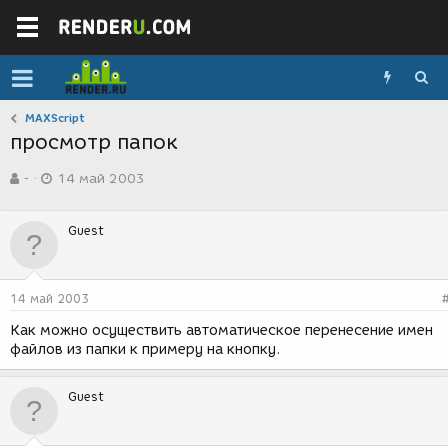
MAXScript
просмотр папок
А
Д
-
14 май 2003
в
а
т
т
о
а
Guest
р
с
т
о
е
з
м
д
14 май 2003
ы
а
н
Как можно осуществить автоматическое перенесение имен
и
файлов из папки к примеру на кнопку.
я
Guest