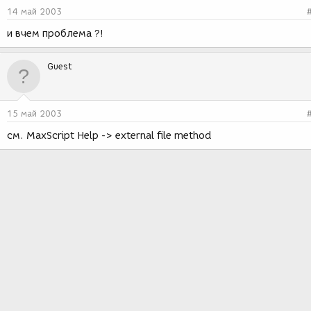
14 май 2003
и вчем проблема ?!
Guest
15 май 2003
см. MaxScript Help -> external file method