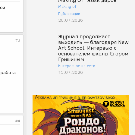
Making Of "Язык даров"
Making of
вой
Публикации
20.07.2026
Журнал продолжает
#3
выходить — благодаря New
Art School. Интервью с
основателем школы Егором
Гришиным
Интересное из сети
15.07.2026
я работа
#4