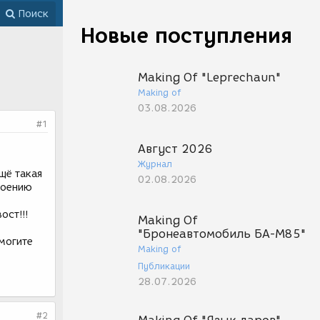
Поиск
Новые поступления
Making Of "Leprechaun"
Making of
03.08.2026
#1
Август 2026
Журнал
щё такая
02.08.2026
роению
ост!!!
Making Of
"Бронеавтомобиль БА-М85"
могите
Making of
Публикации
28.07.2026
#2