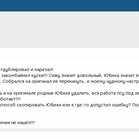
отдублировал и нарезал!
 закомбайнил куски!!! Сижу значит довольный, ЮВиха значит е
, Собрался на оригинал её перекинуть, и моему чудному наст
ь и на оригинале родные ЮВихи удалить, вся работа псу под хв
отает!!!!
 способ скопировать ЮВихи или я где-то допустил ошибку? По
ния не нашёл!!!