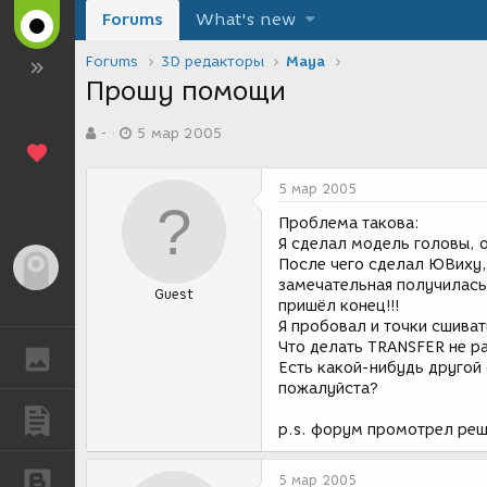
Forums
What's new
Forums
3D редакторы
Maya
Прошу помощи
А
Д
-
5 мар 2005
в
а
т
т
о
а
5 мар 2005
р
с
т
о
Проблема такова:
е
з
Я сделал модель головы, 
м
д
После чего сделал ЮВиху,
Гость
ы
а
замечательная получилась
Guest
н
пришёл конец!!!
и
Я пробовал и точки сшиват
я
Что делать TRANSFER не раб
ГАЛЕРЕЯ
Есть какой-нибудь другой
пожалуйста?
ПУБЛИКАЦИИ
p.s. форум промотрел реше
БЛОГИ
5 мар 2005