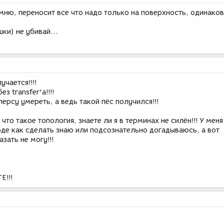
мню, переносит все что надо только на поверхность, одинако
ки) не убивай...
учается!!!!
з transfer'а!!!!
ерсу умереть, а ведь такой пёс получился!!!
, что такое топология, знаете ли я в терминах не силён!!! У мен
оде как сделать знаю или подсознательно догадываюсь, а вот
ать не могу!!!
!!!