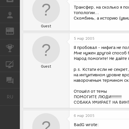
Трансфер, на сколько я по
топологии...
РАБОТА
Скомбинь, а историю (увиш
Guest
REN
ЖУРНАЛ
5 мар 2005
КОНКУРСЫ
Я пробовал - нифига не пол
Мне нужен другой способ бе
Народ помогите! Не дайте п
КУРСЫ
Guest
p.s. Кстати если не секрет
на интуитивном уровне вр
ФОРУМ
навороченым термином сказ
Отошёл от темы
RU
Русский
ПОМОГИТЕ ЛЮДИ!!!!!!!!!
СОБАКА УМИРАЕТ НА ВИНТЕ
6 мар 2005
BadG wrote: