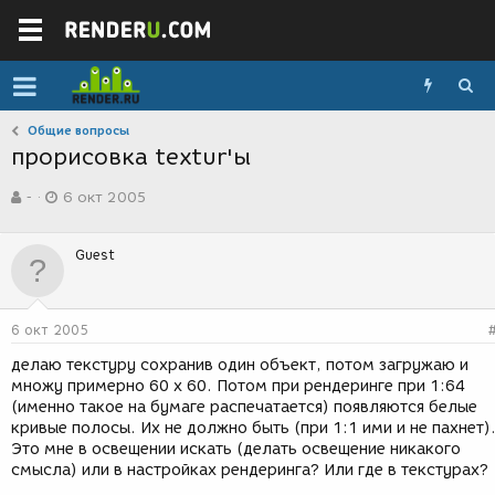
Общие вопросы
прорисовка textur'ы
А
Д
-
6 окт 2005
в
а
т
т
о
а
Guest
р
с
т
о
е
з
м
д
6 окт 2005
ы
а
н
делаю текстуру сохранив один объект, потом загружаю и
и
множу примерно 60 х 60. Потом при рендеринге при 1:64
я
(именно такое на бумаге распечатается) появляются белые
кривые полосы. Их не должно быть (при 1:1 ими и не пахнет)
Это мне в освещении искать (делать освещение никакого
смысла) или в настройках рендеринга? Или где в текстурах?