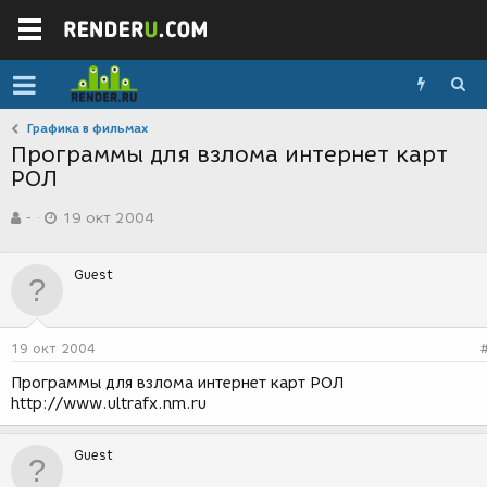
Графика в фильмах
Программы для взлома интернет карт
РОЛ
А
Д
-
19 окт 2004
в
а
т
т
о
а
Guest
р
с
т
о
е
з
м
д
19 окт 2004
ы
а
н
Программы для взлома интернет карт РОЛ
и
http://www.ultrafx.nm.ru
я
Guest