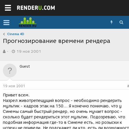
Cinema 4D
Прогнозирование времени рендера
А
Д
-
19 ноя 2001
в
а
т
т
о
а
Guest
р
с
т
о
е
з
м
д
19 ноя 2001
ы
а
н
Привет всем.
и
Назрел животрепещущий вопрос - необходимо рендерить
я
мультик - кадров этак на 150... Я конечно понимаю, что у
Синемы самый быстрый рендер, но очень мучает вопрос -
сколько будет рендериться этот мультик. Подозреваю, что
подобная информация где-то в Синеме есть, но розыски к
успеху не привели. Не подскажет ли кто, есть ли возможнос