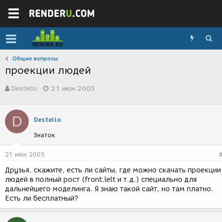
Общие вопросы
проекции людей
А
Д
Destello
21 июн 2005
в
а
т
т
о
а
D
р
с
Destello
т
о
Знаток
е
з
м
д
ы
а
21 июн 2005
н
Друзья, скажите, есть ли сайты, где можно скачать проекции
и
людей в полный рост (front,lelt и т.д.) специально для
я
дальнейшего моделинга. Я знаю такой сайт, но там платно.
Есть ли бесплатный?