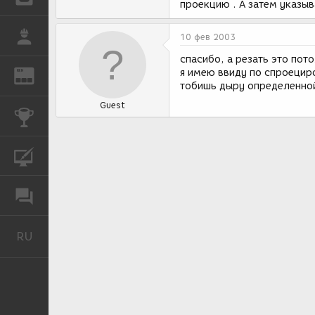
проекцию . А затем указыв
РАБОТА
10 фев 2003
спасибо, а резать это пот
я имею ввиду по спроецир
REN
ЖУРНАЛ
тобишь дыру определенно
Guest
КОНКУРСЫ
КУРСЫ
ФОРУМ
RU
Русский