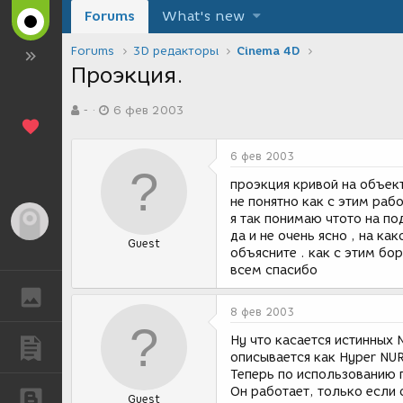
Forums
What's new
Forums
3D редакторы
Cinema 4D
Проэкция.
А
Д
-
6 фев 2003
в
а
т
т
о
а
6 фев 2003
р
с
т
о
проэкция кривой на объект
е
з
не понятно как с этим рабо
м
д
я так понимаю чтото на под
Гость
ы
а
да и не очень ясно , на к
Guest
н
объясните . как с этим бор
и
всем спасибо
я
ГАЛЕРЕЯ
8 фев 2003
Ну что касается истинных N
ПУБЛИКАЦИИ
описывается как Hyper NURB
Теперь по использованию 
Он работает, только если 
БЛОГИ
Guest