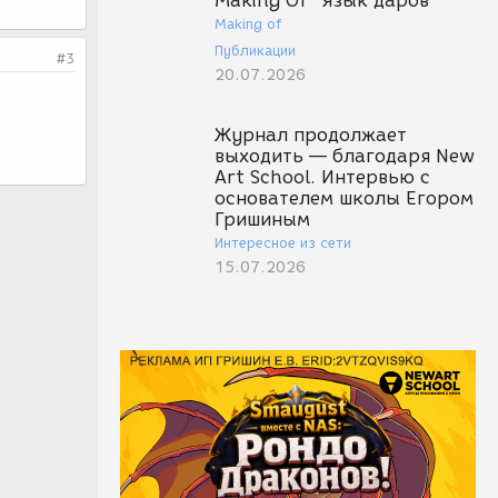
Making Of "Язык даров"
Making of
Публикации
#3
20.07.2026
Журнал продолжает
выходить — благодаря New
Art School. Интервью с
основателем школы Егором
Гришиным
Интересное из сети
15.07.2026