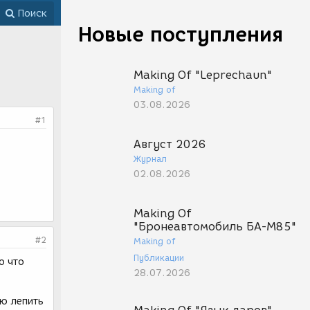
Поиск
Новые поступления
Making Of "Leprechaun"
Making of
03.08.2026
#1
Август 2026
Журнал
02.08.2026
Making Of
"Бронеавтомобиль БА-М85"
#2
Making of
Публикации
о что
28.07.2026
ую лепить