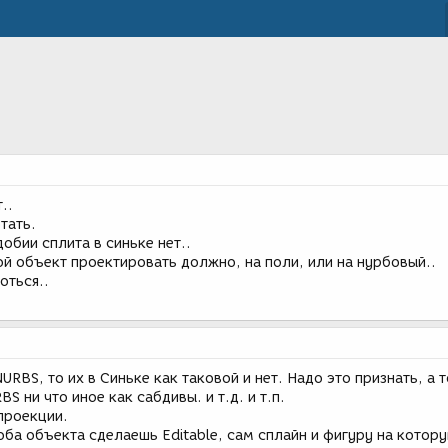
..
тать.
обии сплита в синьке нет..
акой объект проектировать должно, на поли, или на нурбовый..
оться..
URBS, то их в Синьке как таковой и нет. Надо это признать, а т
S ни что иное как сабдивы. и т.д. и т.п.
проекции.
оба объекта сделаешь Editable, сам сплайн и фигуру на котор