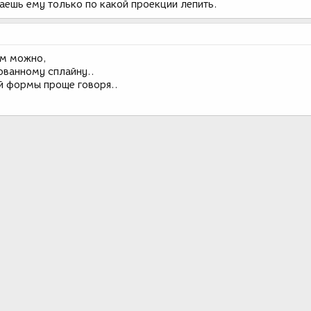
аешь ему только по какой проекции лепить.
ом можно,
ованному сплайну..
й формы проще говоря..