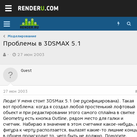
Моделирование
Проблемы в 3DSMAX 5.1
А
Д
-
27 июн 2003
в
а
т
т
о
а
Guest
р
с
т
о
е
з
м
д
27 июн 2003
ы
а
н
Люди! У меня стоит 3DSMax 5.1 (не русифицирована). Такая
и
вот проблема: когда я создал любой простенький лофтовый
я
обьект и при редактировании этого самого сплайна в свитке
Geometry есть кнопка Outline, рядом место для галки и
счетчик. Набираю я значение в этом счетчике какое-нибудь, 
фигура к черту расползается, вылазят какие-то лишние конц
в общем происходит то, чего быть не должно. Помогите,