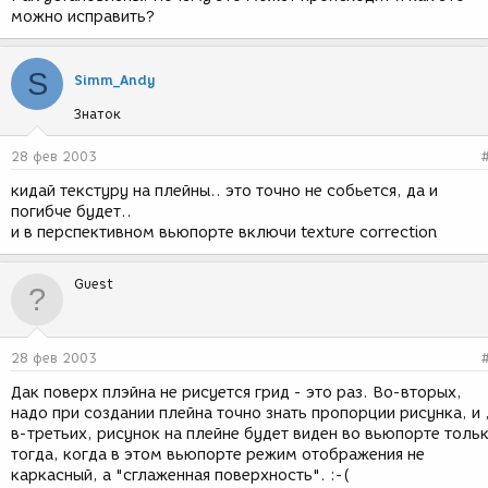
можно исправить?
S
Simm_Andy
Знаток
28 фев 2003
кидай текстуру на плейны.. это точно не собьется, да и
погибче будет..
и в перспективном вьюпорте включи texture correction
Guest
28 фев 2003
Дак поверх плэйна не рисуется грид - это раз. Во-вторых,
надо при создании плейна точно знать пропорции рисунка, и 
в-третьих, рисунок на плейне будет виден во вьюпорте толь
тогда, когда в этом вьюпорте режим отображения не
каркасный, а "сглаженная поверхность". :-(