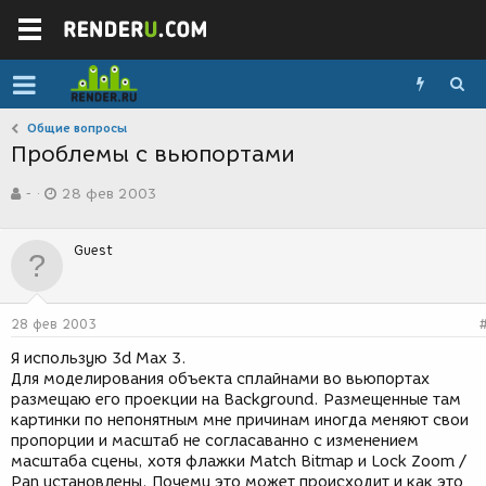
Общие вопросы
Проблемы с вьюпортами
А
Д
-
28 фев 2003
в
а
т
т
о
а
Guest
р
с
т
о
е
з
м
д
28 фев 2003
ы
а
н
Я использую 3d Max 3.
и
Для моделирования объекта сплайнами во вьюпортах
я
размещаю его проекции на Background. Размещенные там
картинки по непонятным мне причинам иногда меняют свои
пропорции и масштаб не согласаванно с изменением
масштаба сцены, хотя флажки Match Bitmap и Lock Zoom /
Pan установлены. Почему это может происходит и как это