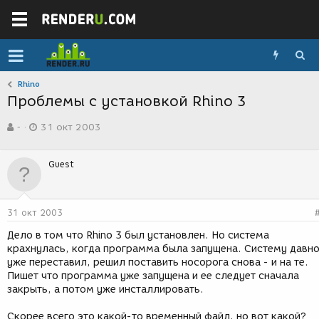
Rhino
Проблемы с установкой Rhino 3
А
Д
-
31 окт 2003
в
а
т
т
о
а
Guest
р
с
т
о
е
з
м
д
31 окт 2003
ы
а
н
Дело в том что Rhino 3 был установлен. Но система
и
крахнулась, когда программа была запущена. Систему давн
я
уже переставил, решил поставить носорога снова - и на те.
Пишет что программа уже запущена и ее следует сначала
закрыть, а потом уже инсталлировать.
Скорее всего это какой-то временный файл, но вот какой?