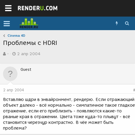
Cinema 4D
Проблемы с HDRI
А
Д
-
2 апр 2004
в
а
т
т
о
а
Guest
р
с
т
о
е
з
м
д
2 апр 2004
ы
а
н
Вставляю шдри в энвайронмент, рендерю. Если отражающий
и
объект далеко - всё нормально - симпатичное такое гладкое
я
отражение, если его приблизить - появляются какие-то
рваные края в отражении. Цвета тоже куда-то плывут - всё
становится черезчур контрастно. В чёе может быть
проблема?