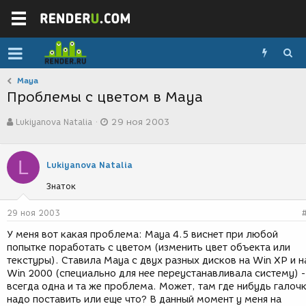
Maya
Проблемы с цветом в Maya
А
Д
Lukiyanova Natalia
29 ноя 2003
в
а
т
т
о
а
L
р
с
Lukiyanova Natalia
т
о
Знаток
е
з
м
д
ы
а
29 ноя 2003
н
У меня вот какая проблема: Maya 4.5 виснет при любой
и
попытке поработать с цветом (изменить цвет объекта или
я
текстуры). Ставила Maya с двух разных дисков на Win XP и н
Win 2000 (специально для нее переустанавливала систему) -
всегда одна и та же проблема. Может, там где нибудь галоч
надо поставить или еще что? В данный момент у меня на