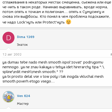
сглажевания в некаторых местах смещенна, сьежена или еще
че-нить в таком роде. Начинаю выравнивать, вроде норма,
потом опять к точкам и полигонам... опять к Сумусингу и
снова эти вы@босы. Кто понял в чем проблема подскажите,
че надо Lock'нуть или Protect'нуть
D
Dima 1269
Знаток
12 авг 2002
ya dumau tebe nado mesh smooth ispol'zovat' podrugomu
nemnogo. ya ne znau kakaya u tebya idet hirerarchy tipa ":\
spline\edit mesh\mesh smooth:" ??
ya bi prosto delal vse v low poly i tak inogda vkluchal mesh
smooth poverh etogo vsego...
Ven 624
Мастер