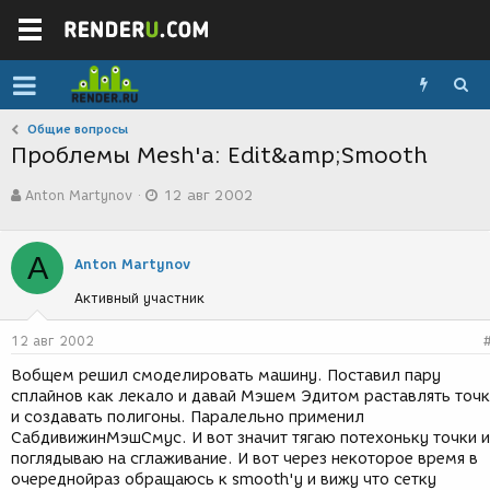
Общие вопросы
Проблемы Mesh'a: Edit&amp;Smooth
А
Д
Anton Martynov
12 авг 2002
в
а
т
т
о
а
A
р
с
Anton Martynov
т
о
Активный участник
е
з
м
д
ы
а
12 авг 2002
н
Вобщем решил смоделировать машину. Поставил пару
и
сплайнов как лекало и давай Мэшем Эдитом раставлять точ
я
и создавать полигоны. Паралельно применил
СабдивижинМэшСмус. И вот значит тягаю потехоньку точки и
поглядываю на сглаживание. И вот через некоторое время в
очереднойраз обращаюсь к smooth'у и вижу что сетку