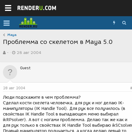
Maya
Проблемма со скелетом в Maya 5.0
А
Д
-
28 авг 2004
в
а
т
т
о
а
Guest
р
с
т
о
е
з
м
д
28 авг 2004
ы
а
н
Люди подскажите в чем проблемма?
и
Сделал кости скелета человечка, для рук и ног делаю IK-
я
манипуляторы (IK Handle Tool). Для рук все получилось (в
свойствах IK Handle Tool в выпадающем меню выбирал
ikRPsolver). А вот с ногами проблемма. Делаю так же как и
для рук только в свойствах IK Handle Tool выбираю ikSCsolve
Правый манипулятор получаеться, а когда делаю левый то