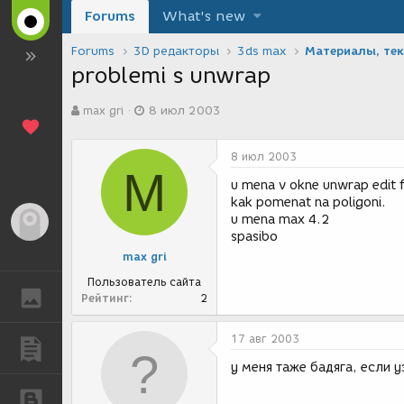
Forums
What's new
Forums
3D редакторы
3ds max
Материалы, те
problemi s unwrap
А
Д
max gri
8 июл 2003
в
а
т
т
о
а
8 июл 2003
р
с
M
т
о
u mena v okne unwrap edit f
е
з
kak pomenat na poligoni.
м
д
u mena max 4.2
Гость
ы
а
spasibo
н
max gri
и
я
Пользователь сайта
ГАЛЕРЕЯ
Рейтинг
2
17 авг 2003
ПУБЛИКАЦИИ
у меня таже бадяга, если уз
БЛОГИ