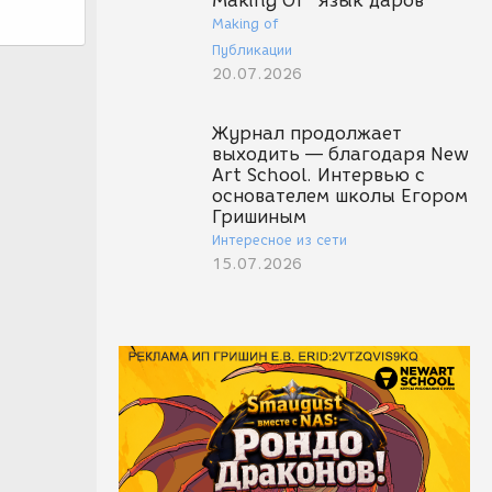
Making Of "Язык даров"
Making of
Публикации
20.07.2026
Журнал продолжает
выходить — благодаря New
Art School. Интервью с
основателем школы Егором
Гришиным
Интересное из сети
15.07.2026