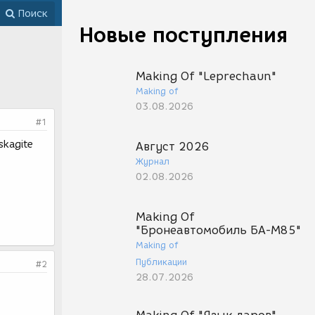
Поиск
Новые поступления
Making Of "Leprechaun"
Making of
03.08.2026
#1
skagite
Август 2026
Журнал
02.08.2026
Making Of
"Бронеавтомобиль БА-М85"
Making of
Публикации
#2
28.07.2026