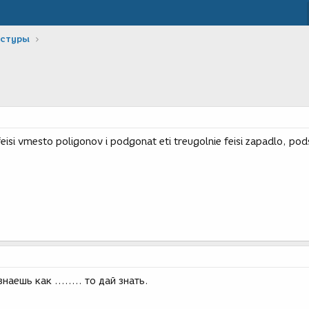
кстуры
eisi vmesto poligonov i podgonat eti treugolnie feisi zapadlo, pod
наешь как ........ то дай знать.