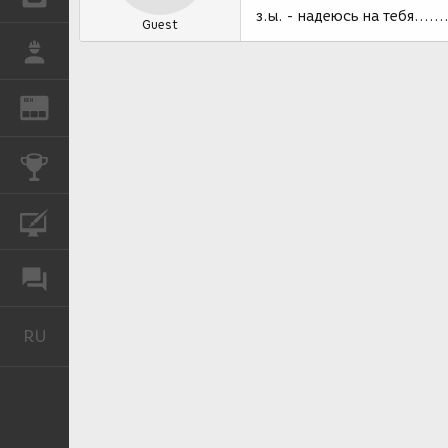
з.ы. - надеюсь на тебя......
Guest
РАБОТА
REN
ЖУРНАЛ
КОНКУРСЫ
КУРСЫ
ФОРУМ
RU
Русский