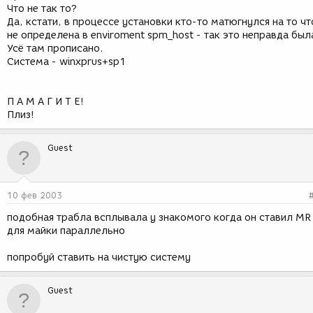
Что не так то?
Да, кстати, в процессе установки кто-то матюгнулся на то чт
не определена в enviroment spm_host - так это неправда был
Усё там прописано.
Система - winxprus+sp1
П А М А Г И Т Е!
Плиз!
Guest
10 фев 2003
подобная трабла всплывала у знакомого когда он ставил MR
для майки параллельно
попробуй ставить на чистую систему
Guest