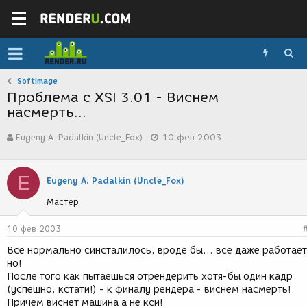
SoftImage
Проблема с XSI 3.01 - Виснем
насмерть...
А
Д
Eugeny A. Padalkin (Uncle_Fox)
10 фев 2003
в
а
т
т
о
а
E
р
с
Eugeny A. Padalkin (Uncle_Fox)
т
о
Мастер
е
з
м
д
ы
а
10 фев 2003
н
Всё нормально синсталилось, вроде бы... всё даже работает
и
но!
я
После того как пытаешься отрендерить хотя-бы один кадр
(успешно, кстати!) - к финалу рендера - виснем насмерть!
Причём виснет машина а не кси!