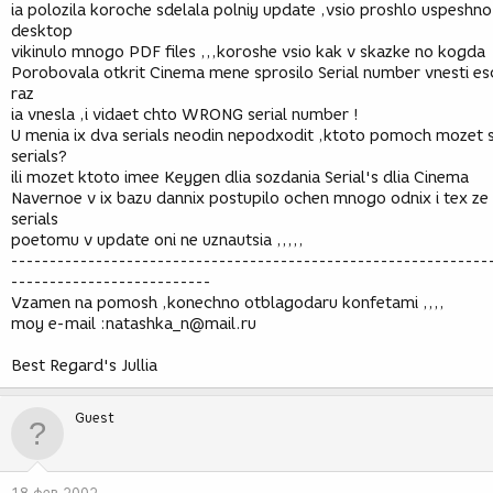
ia polozila koroche sdelala polniy update ,vsio proshlo uspeshno
desktop
vikinulo mnogo PDF files ,,,koroshe vsio kak v skazke no kogda
Porobovala otkrit Cinema mene sprosilo Serial number vnesti e
raz
ia vnesla ,i vidaet chto WRONG serial number !
U menia ix dva serials neodin nepodxodit ,ktoto pomoch mozet 
serials?
ili mozet ktoto imee Keygen dlia sozdania Serial's dlia Cinema
Navernoe v ix bazu dannix postupilo ochen mnogo odnix i tex ze
serials
poetomu v update oni ne uznautsia ,,,,,
--------------------------------------------------------------
--------------------------
Vzamen na pomosh ,konechno otblagodaru konfetami ,,,,
moy e-mail :natashka_n@mail.ru
Best Regard's Jullia
Guest
18 фев 2002