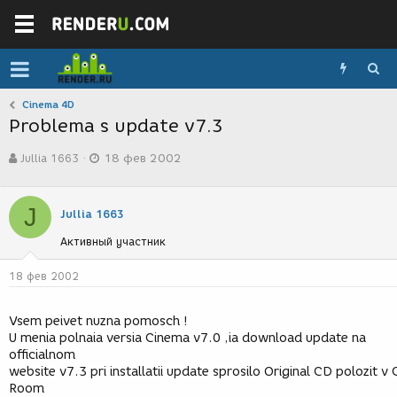
Cinema 4D
Problema s update v7.3
А
Д
Jullia 1663
18 фев 2002
в
а
т
т
о
а
J
р
с
Jullia 1663
т
о
Активный участник
е
з
м
д
ы
а
18 фев 2002
н
и
Vsem peivet nuzna pomosch !
я
U menia polnaia versia Cinema v7.0 ,ia download update na
officialnom
website v7.3 pri installatii update sprosilo Original CD polozit v
Room