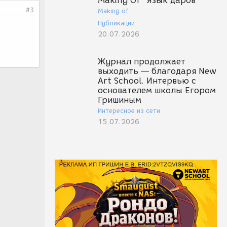
Making Of "Язык даров"
#3
Making of
Публикации
20.07.2026
Журнал продолжает
выходить — благодаря New
Art School. Интервью с
основателем школы Егором
Гришиным
Интересное из сети
15.07.2026