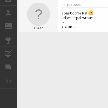
11 фев 2003
РАБОТА
Spasibochki Pal
udachi!!!!pal wrote:
>
REN
ЖУРНАЛ
> жми + -
Guest
КОНКУРСЫ
КУРСЫ
ФОРУМ
RU
Русский