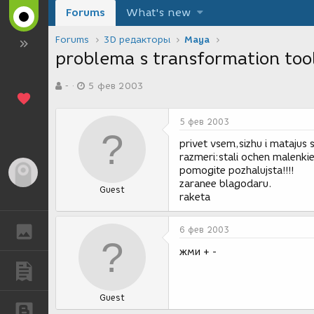
Forums
What's new
Forums
3D редакторы
Maya
problema s transformation too
А
Д
-
5 фев 2003
в
а
т
т
о
а
5 фев 2003
р
с
т
о
privet vsem,sizhu i matajus 
е
з
razmeri:stali ochen malenki
м
д
pomogite pozhalujsta!!!!
Гость
ы
а
zaranee blagodaru.
Guest
н
raketa
и
я
ГАЛЕРЕЯ
6 фев 2003
жми + -
ПУБЛИКАЦИИ
Guest
БЛОГИ