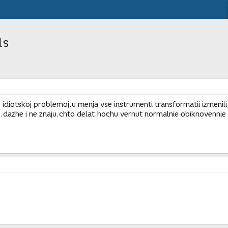
ls
s idiotskoj problemoj.u menja vse instrumenti transformatii izmenili
e.dazhe i ne znaju,chto delat.hochu vernut normalnie obiknovennie