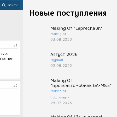
Поиск
Новые поступления
Making Of "Leprechaun"
Making of
03.08.2026
#1
 svoi
Август 2026
 razmeri.
Журнал
02.08.2026
Making Of
"Бронеавтомобиль БА-М85"
#2
Making of
Публикации
28.07.2026