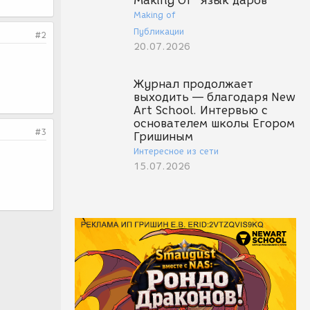
Making Of "Язык даров"
Making of
Публикации
#2
20.07.2026
Журнал продолжает
выходить — благодаря New
Art School. Интервью с
основателем школы Егором
#3
Гришиным
Интересное из сети
15.07.2026