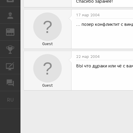
Спасибо заранее!
РАБОТА
17 мар 2004
... позер конфликтит с вин
REN
ЖУРНАЛ
Guest
КОНКУРСЫ
22 мар 2004
КУРСЫ
ВЫ что дураки или чё с в
ФОРУМ
Guest
RU
Русский