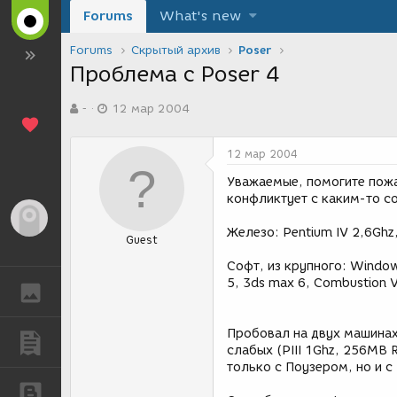
Forums
What's new
Forums
Скрытый архив
Poser
Проблема с Poser 4
А
Д
-
12 мар 2004
в
а
т
т
о
а
12 мар 2004
р
с
т
о
Уважаемые, помогите пожа
е
з
конфликтует с каким-то с
м
д
Гость
ы
а
Железо: Pentium IV 2,6Gh
Guest
н
и
Софт, из крупного: Windows
я
5, 3ds max 6, Combustion V
ГАЛЕРЕЯ
Пробовал на двух машинах 
ПУБЛИКАЦИИ
слабых (PIII 1Ghz, 256MB
только с Поузером, но и с 
БЛОГИ