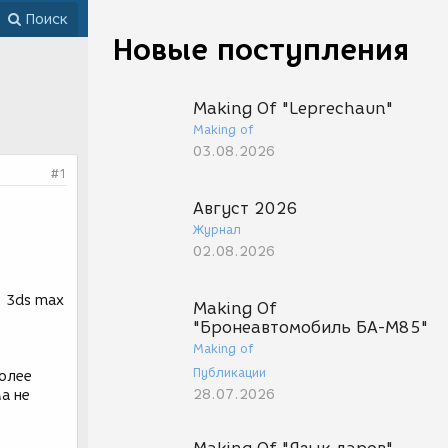
Поиск
Новые поступления
Making Of "Leprechaun"
Making of
03.08.2026
#1
Август 2026
Журнал
02.08.2026
, 3ds max
Making Of
"Бронеавтомобиль БА-М85"
Making of
Публикации
более
28.07.2026
а не