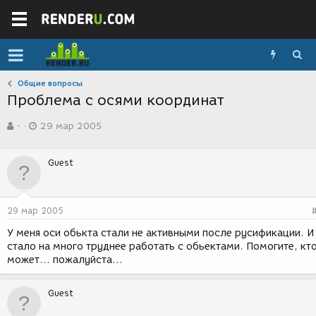
Общие вопросы
Проблема с осями координат
А
Д
-
29 мар 2005
в
а
т
т
о
а
Guest
р
с
т
о
е
з
м
д
29 мар 2005
ы
а
н
У меня оси обькта стали не активными после русификации. И
и
стало на много труднее работать с обьектами. Помогите, кт
я
может... пожалуйста...
Guest