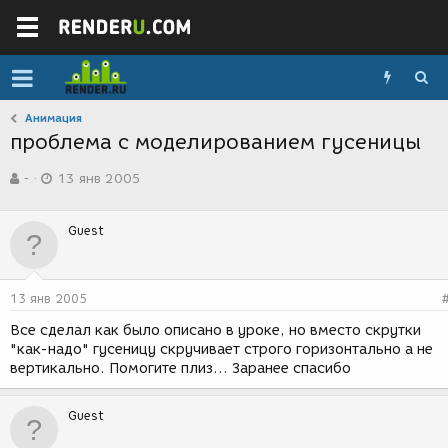
Анимация
проблема с моделированием гусеницы
А
Д
-
13 янв 2005
в
а
т
т
о
а
Guest
р
с
т
о
е
з
м
д
13 янв 2005
ы
а
н
Все сделал как было описано в уроке, но вместо скрутки
и
"как-надо" гусеницу скручивает строго горизонтально а не
я
вертикально. Помогите плиз... Заранее спасибо
Guest