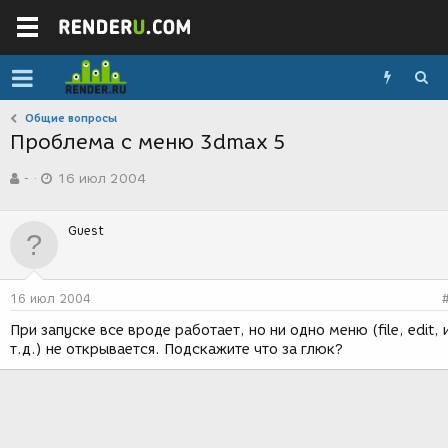
Общие вопросы
Проблема с меню 3dmax 5
А
Д
-
16 июл 2004
в
а
т
т
о
а
Guest
р
с
т
о
е
з
м
д
16 июл 2004
ы
а
н
При запуске все вроде работает, но ни одно меню (file, edit, 
и
т.д.) не открывается. Подскажите что за глюк?
я