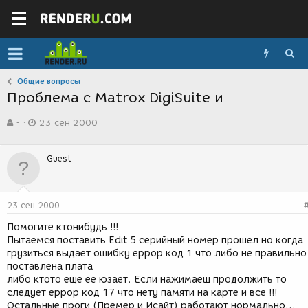
Общие вопросы
Проблема с Matrox DigiSuite и
А
Д
-
23 сен 2000
в
а
т
т
о
а
Guest
р
с
т
о
е
з
м
д
23 сен 2000
ы
а
н
Помогите ктонибудь !!!
и
Пытаемся поставить Edit 5 серийный номер прошел но когда
я
грузиться выдает ошибку еррор код 1 что либо не правильно
поставлена плата
либо ктото еще ее юзает. Если нажимаеш продолжить то
следует еррор код 17 что нету памяти на карте и все !!!
Остальные проги (Премер и Исайт) работают нормально...