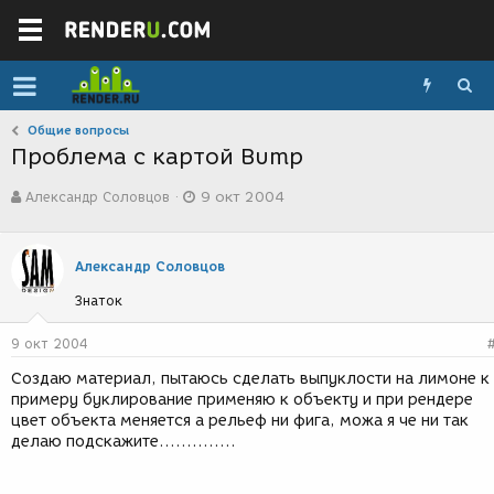
Общие вопросы
Проблема с картой Bump
А
Д
Александр Соловцов
9 окт 2004
в
а
т
т
о
а
р
с
Александр Соловцов
т
о
Знаток
е
з
м
д
ы
а
9 окт 2004
н
Создаю материал, пытаюсь сделать выпуклости на лимоне к
и
примеру буклирование применяю к объекту и при рендере
я
цвет объекта меняется а рельеф ни фига, можа я че ни так
делаю подскажите..............