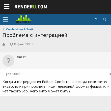
Combustion & Toxik
Проблема с интеграцией
А
Д
-
8 фев 2002
в
а
т
т
о
а
Guest
р
с
т
о
е
з
м
д
8 фев 2002
ы
а
н
Когда интегрируеш из Edita в Comb то не всегда появляется
и
видео, или при просчете пишит неверный формат фаила, или
я
нет такого Job. Чего енто может быть?