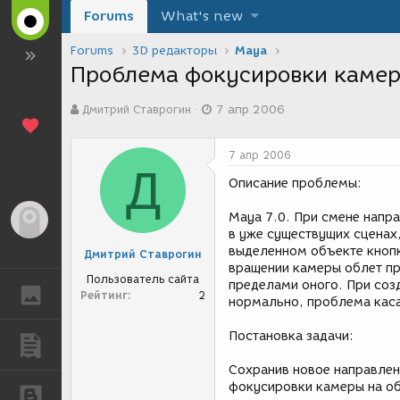
Forums
What's new
Forums
3D редакторы
Maya
Проблема фокусировки камеры
А
Д
Дмитрий Ставрогин
7 апр 2006
в
а
т
т
о
а
7 апр 2006
р
с
Д
т
о
Описание проблемы:
е
з
м
д
Maya 7.0. При смене направ
Гость
ы
а
в уже существущих сценах
н
выделенном объекте кнопко
Дмитрий Ставрогин
и
вращении камеры облет про
я
Пользователь сайта
пределами оного. При соз
ГАЛЕРЕЯ
Рейтинг
2
нормально, проблема каса
Постановка задачи:
ПУБЛИКАЦИИ
Сохранив новое направлени
фокусировки камеры на об
БЛОГИ