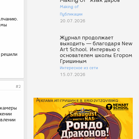
Making Of "Язык даров"
Making of
Публикации
олчанию.
20.07.2026
емы
Журнал продолжает
выходить — благодаря New
Art School. Интервью с
о решили
основателем школы Егором
Гришиным
Интересное из сети
15.07.2026
#2
 камеры
жении
авлении