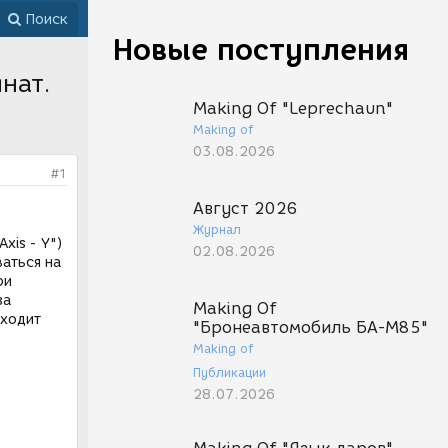
Поиск
Новые поступления
нат.
Making Of "Leprechaun"
Making of
03.08.2026
#1
Август 2026
Журнал
xis - Y")
02.08.2026
аться на
ри
за
Making Of
сходит
"Бронеавтомобиль БА-М85"
Making of
Публикации
28.07.2026