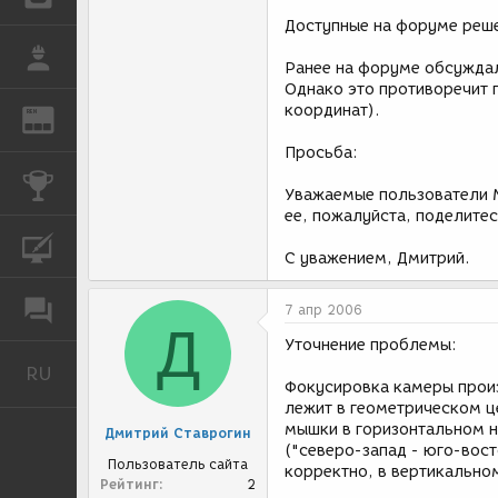
Доступные на форуме реше
РАБОТА
Ранее на форуме обсуждал
Однако это противоречит 
координат).
REN
ЖУРНАЛ
Просьба:
КОНКУРСЫ
Уважаемые пользователи M
ее, пожалуйста, поделите
КУРСЫ
С уважением, Дмитрий.
ФОРУМ
7 апр 2006
Д
Уточнение проблемы:
RU
Русский
Фокусировка камеры произ
лежит в геометрическом ц
мышки в горизонтальном н
Дмитрий Ставрогин
("северо-запад - юго-вос
Пользователь сайта
корректно, в вертикально
Рейтинг
2