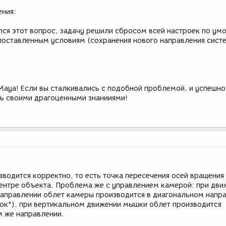
ния:
ся этот вопрос, задачу решили сбросом всей настроек по ум
поставленным условиям (сохранения нового направления сист
aya! Если вы сталкивались с подобной проблемой, и успешн
сь своими драгоценными знанииями!
водится корректно, то есть точка пересечения осей вращения
ентре объекта. Проблема же с управлением камерой: при дви
аправлении облет камеры производится в диагональном напр
ток"), при вертикальном движении мышки облет производится
м же направлении.