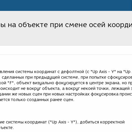
 на объекте при смене осей коорди
ления системы координат с дефолтной (с "Up Axis - Y" на "Up A
, сделанных при предыдущей системе, при попытке сфокусиров
й "F", объект визуально фокусируется в центре экрана, но п
исходит не вокруг объекта, а вокруг некоей точки, лежащей 
дании же новых сцен при новых настройках фокусировка прои
ется только созданных ранее сцен.
е системы координат ("Up Axis - Y"), добиться корректной
ъекте.