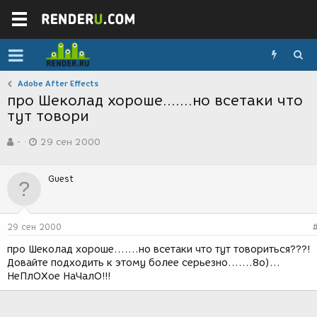
Adobe After Effects
про Шеколад хороше.......но всетаки что
тут товори
А
Д
-
29 сен 2000
в
а
т
т
о
а
Guest
р
с
т
о
е
з
м
д
29 сен 2000
ы
а
н
про Шеколад хороше.......но всетаки что тут товориться???!
и
Довайте подходить к этому более серьезно.......8о)...
я
НеПлОХое НаЧалО!!!