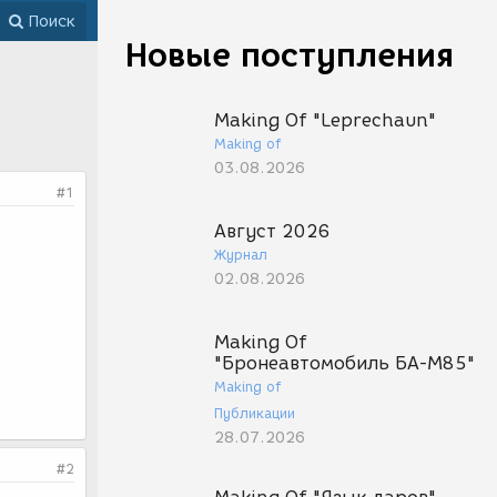
Поиск
Новые поступления
Making Of "Leprechaun"
Making of
03.08.2026
#1
Август 2026
Журнал
02.08.2026
Making Of
"Бронеавтомобиль БА-М85"
Making of
Публикации
28.07.2026
#2