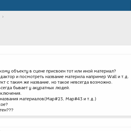
кому объекту в сцене присвоен тот или иной материал?
дактор и посмотреть название материла например Wall и т.д.
ект с таким же название, но такое невсегда возможно.
всегда бывает у акуратных людей.
сключения.
 названия материалов(Map#23, Map#43 и т.д.)
кое?
тен???