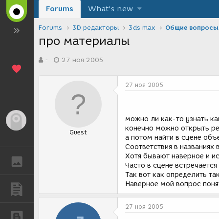
Forums
What's new
Forums
3D редакторы
3ds max
Общие вопросы
про материалы
А
Д
-
27 ноя 2005
в
а
т
т
о
а
27 ноя 2005
р
с
т
о
е
з
м
д
можно ли как-то узнать ка
Гость
ы
а
конечно можно открыть ре
Guest
н
а потом найти в сцене объ
и
Соответствия в названиях 
я
Хотя бывают наверное и и
ГАЛЕРЕЯ
Часто в сцене встречается
Так вот как определить та
Наверное мой вопрос поня
ПУБЛИКАЦИИ
27 ноя 2005
БЛОГИ