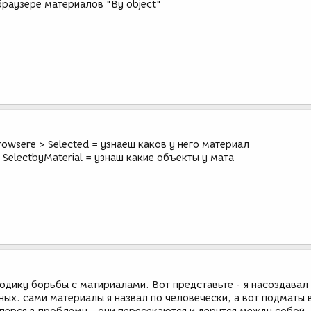
браузере материалов "By object"
rowsere > Selected = узнаеш каков у него материал
ь SelectbyMaterial = узнаш какие объекты у мата
одику борьбы с матириалами. Вот представьте - я насоздавал
ых. сами материалы я назвал по человечески, а вот подматы 