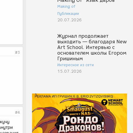
Making Of "Язык даров"
Making of
Публикации
20.07.2026
Журнал продолжает
выходить — благодаря New
Art School. Интервью с
#3
основателем школы Егором
Гришиным
Интересное из сети
15.07.2026
#4
 кучу
внутри