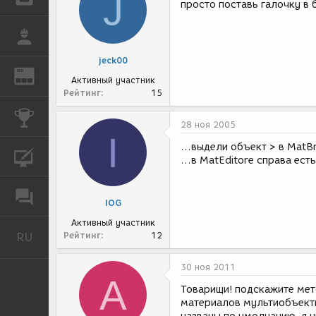
J
просто поставь галочку в 
РАБОТА
jeck00
REN
ЖУРНАЛ
Активный участник
Рейтинг
15
КОНКУРСЫ
28 ноя 2005
I
...выдели объект > в MatB
КУРСЫ
...в MatEditore справа ест
ФОРУМ
IOG
Активный участник
RU
Рейтинг
12
Русский
30 ноя 2011
А
Товарищи! подскажите мет
материалов мультиобъектн